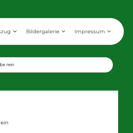
szug
Bildergalerie
Impressum
ube rein