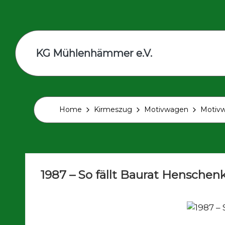
Skip
to
content
KG Mühlenhämmer e.V.
Wir
sind
Teil
der
Home
Kirmeszug
Motivwagen
Motiv
schrägsten
Kirmes
in
Europa
1987 – So fällt Baurat Henschenk