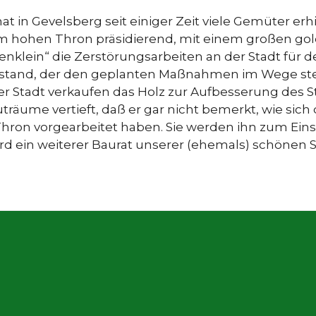
 hat in Gevelsberg seit einiger Zeit viele Gemüter erh
em hohen Thron präsidierend, mit einem großen g
enklein“ die Zerstörungsarbeiten an der Stadt für d
tand, der den geplanten Maßnahmen im Wege steht
der Stadt verkaufen das Holz zur Aufbesserung des 
auträume vertieft, daß er gar nicht bemerkt, wie s
hron vorgearbeitet haben. Sie werden ihn zum Einst
d ein weiterer Baurat unserer (ehemals) schönen Sta