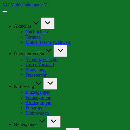
Skip
KG Mühlenhämmer e.V.
to
Wir
content
sind
Teil
der
Aktuelles
schrägsten
Nachrichten
Kirmes
Termine
in
Mühle-Tasche (weltweit)
Europa
Über den Verein
Vereinsgeschichte
Unser Vorstand
Bauleitung
Pressearchiv
Kirmeszug
Einzelgänger
Frauengruppe
Kindergruppe
Fußgruppe
Motivwagen
Bildergalerie