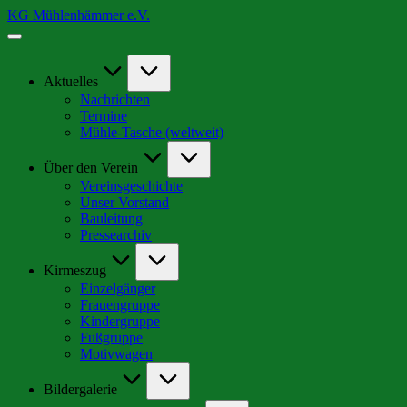
Skip
KG Mühlenhämmer e.V.
to
Wir
content
sind
Teil
der
Aktuelles
schrägsten
Nachrichten
Kirmes
Termine
in
Mühle-Tasche (weltweit)
Europa
Über den Verein
Vereinsgeschichte
Unser Vorstand
Bauleitung
Pressearchiv
Kirmeszug
Einzelgänger
Frauengruppe
Kindergruppe
Fußgruppe
Motivwagen
Bildergalerie