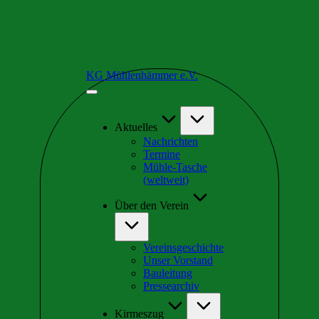
Skip
KG Mühlenhämmer e.V.
to
Wir
content
sind
Teil
der
Aktuelles
schrägsten
Nachrichten
Kirmes
Termine
in
Mühle-Tasche
Europa
(weltweit)
Über den Verein
Vereinsgeschichte
Unser Vorstand
Bauleitung
Pressearchiv
Kirmeszug