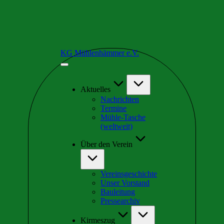
Skip
KG Mühlenhämmer e.V.
to
Wir
content
sind
Teil
der
Aktuelles
schrägsten
Nachrichten
Kirmes
Termine
in
Mühle-Tasche
Europa
(weltweit)
Über den Verein
Vereinsgeschichte
Unser Vorstand
Bauleitung
Pressearchiv
Kirmeszug