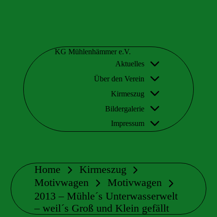
Skip
to
KG Mühlenhämmer e.V.
content
Aktuelles
Wir
sind
Über den Verein
Teil
der
Kirmeszug
schrägsten
Kirmes
Bildergalerie
in
Impressum
Europa
Home
Kirmeszug
Motivwagen
Motivwagen
2013 – Mühle´s Unterwasserwelt
– weil´s Groß und Klein gefällt