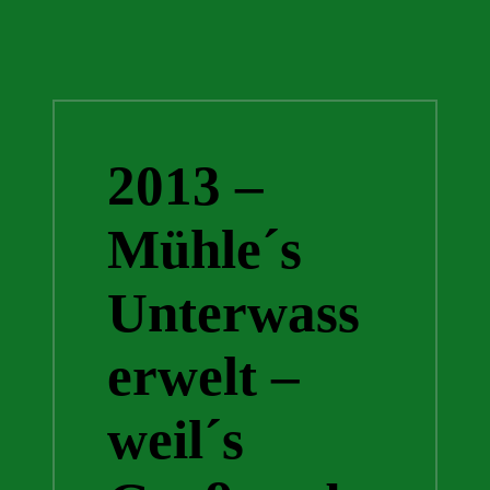
2013 –
Mühle´s
Unterwass
erwelt –
weil´s