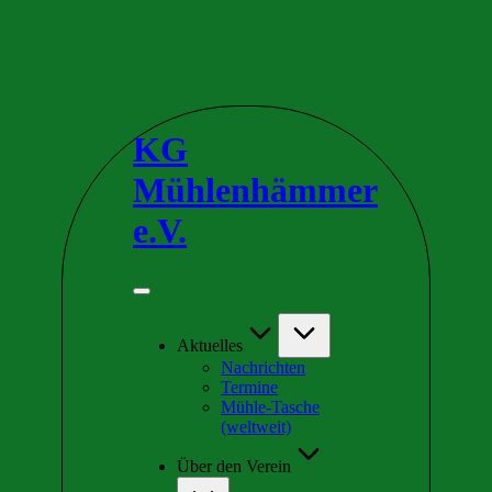
Skip
to
KG
content
Mühlenhämmer
e.V.
Wir
sind
Teil
der
Aktuelles
schrägsten
Nachrichten
Kirmes
Termine
in
Mühle-Tasche
Europa
(weltweit)
Über den Verein