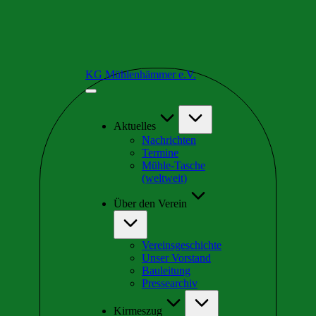
Skip
KG Mühlenhämmer e.V.
to
Wir
content
sind
Teil
der
Aktuelles
schrägsten
Nachrichten
Kirmes
Termine
in
Mühle-Tasche
Europa
(weltweit)
Über den Verein
Vereinsgeschichte
Unser Vorstand
Bauleitung
Pressearchiv
Kirmeszug