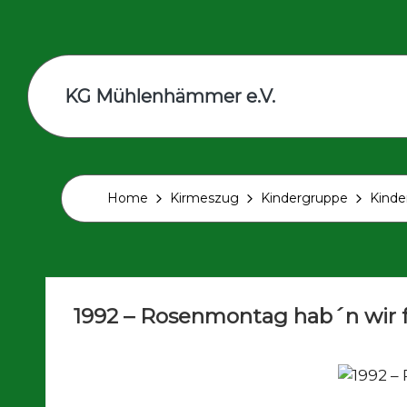
Skip
to
content
KG Mühlenhämmer e.V.
Wir
sind
Teil
der
Home
Kirmeszug
Kindergruppe
Kinde
schrägsten
Kirmes
in
Europa
1992 – Rosenmontag hab´n wir f