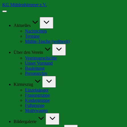
Skip
KG Mühlenhämmer e.V.
to
Wir
content
sind
Teil
der
Aktuelles
schrägsten
Nachrichten
Kirmes
Termine
in
Mühle-Tasche (weltweit)
Europa
Über den Verein
Vereinsgeschichte
Unser Vorstand
Bauleitung
Pressearchiv
Kirmeszug
Einzelgänger
Frauengruppe
Kindergruppe
Fußgruppe
Motivwagen
Bildergalerie