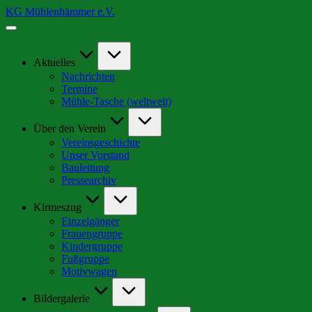
Skip
KG Mühlenhämmer e.V.
to
Wir
content
sind
Teil
der
Aktuelles
schrägsten
Nachrichten
Kirmes
Termine
in
Mühle-Tasche (weltweit)
Europa
Über den Verein
Vereinsgeschichte
Unser Vorstand
Bauleitung
Pressearchiv
Kirmeszug
Einzelgänger
Frauengruppe
Kindergruppe
Fußgruppe
Motivwagen
Bildergalerie