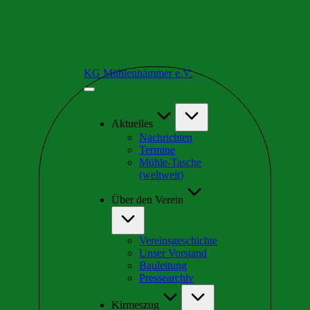
Skip
KG Mühlenhämmer e.V.
to
Wir
content
sind
Teil
der
Aktuelles
schrägsten
Nachrichten
Kirmes
Termine
in
Mühle-Tasche
Europa
(weltweit)
Über den Verein
Vereinsgeschichte
Unser Vorstand
Bauleitung
Pressearchiv
Kirmeszug