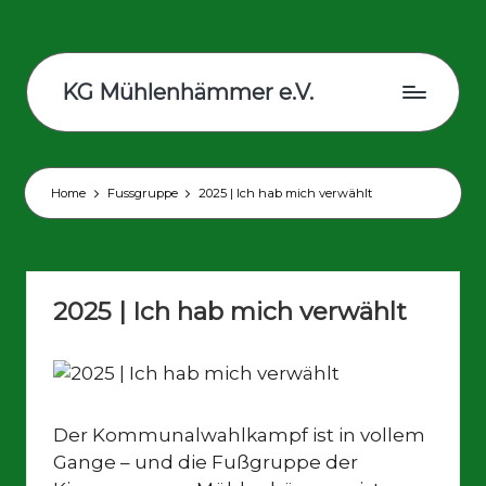
Skip
to
KG Mühlenhämmer e.V.
content
Wir
sind
Teil
Home
Fussgruppe
2025 | Ich hab mich verwählt
der
schrägsten
Kirmes
in
2025 | Ich hab mich verwählt
Europa
Der Kommunalwahlkampf ist in vollem
Gange – und die Fußgruppe der