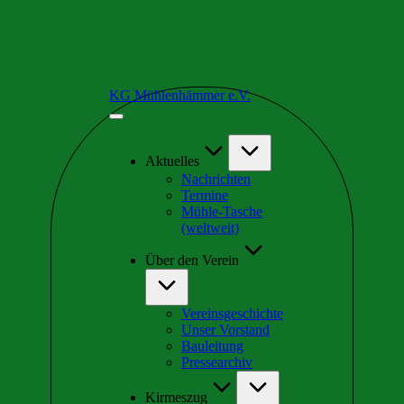
Skip
KG Mühlenhämmer e.V.
to
Wir
content
sind
Teil
der
Aktuelles
schrägsten
Nachrichten
Kirmes
Termine
in
Mühle-Tasche
Europa
(weltweit)
Über den Verein
Vereinsgeschichte
Unser Vorstand
Bauleitung
Pressearchiv
Kirmeszug